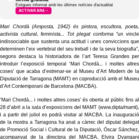
Estigues informat amb les últimes notícies d'actualitat
ACTIVAR ARA
Mari Chordà (Amposta, 1942) és pintora, escultora, poeta,
activista cultural, feminista... Tot plegat conforma “
un vincle
indissociable que sustenta una actitud i unes conviccions que
determinen l’eix vertebral del seu treball i de la seva biografia”,
segons destaca la historiadora de l’art Teresa Grandes per
introduir l’exposició temporal ‘Mari Chordà... i moltes altres
coses’ que acaba d’estrenar-se al Museu d’Art Modern de la
Diputació de Tarragona (MAMT) en coproducció amb el Museu
d’Art Contemporani de Barcelona (MACBA).
‘Mari Chordà... i moltes altres coses’ és oberta al públic fins al
28 d’abril a la sala d’exposicions del MAMT (www.dipta/mamt),
i a partir del juliol es podrà visitar al MACBA. La inauguració
de la mostra a Tarragona ha anat a càrrec del diputat delegat
de Promoció Social i Cultural de la Diputació, Óscar Sánchez,
acompanyat de la directora del MACBA, Elvira Dyangani