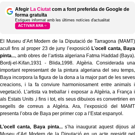
Afegir
La Ciutat
com a font preferida de Google de
forma gratuïta
Estigues informat amb les últimes notícies d'actualitat
ACTIVAR ARA
El Museu d’Art Modern de la Diputació de Tarragona (MAMT)
acull fins al proper 23 de juny l’exposició
L’ocell canta, Baya
pinta...
, amb obres de l’artista algeriana Fatma Haddad (Baya).
Bordj-el-Kifan,1931 - Blida,1998. Algèria. Considerada una
important representant de la pintura algeriana del seu temps,
Baya incorpora la figura de la dona a la major part de les seves
creacions, i la fa conviure harmoniosament entre animals i
vegetació. L’artista va treballar i exposar a Algèria, a França i
als Estats Units ,i fins i tot, els seus dibuixos es convertirien en
segells de correus a Algèria. Ara, l’exposició del MAMT
presenta l’obra de Baya per primer cop a l’Estat espanyol.
L’ocell canta, Baya pinta...
s’ha inaugurat aquest dijous al
Museu d’Art Modern de la Diputació en un acte presidit pel