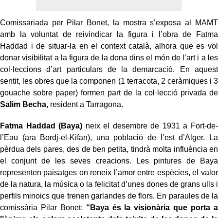
Comissariada per Pilar Bonet, la mostra s’exposa al MAMT
amb la voluntat de reivindicar la figura i l’obra de Fatma
Haddad i de situar-la en el context català, alhora que es vol
donar visibilitat a la figura de la dona dins el món de l’art i a les
col·leccions d’art particulars de la demarcació. En aquest
sentit, les obres que la componen (1 terracota, 2 ceràmiques i 3
gouache sobre paper) formen part de la col·lecció privada de
Salim Becha,
resident a Tarragona.
Fatma Haddad (Baya)
neix el desembre de 1931 a Fort-de-
l’Eau (ara Bordj-el-Kifan), una població de l’est d’Alger. La
pèrdua dels pares, des de ben petita, tindrà molta influència en
el conjunt de les seves creacions. Les pintures de Baya
representen paisatges on reneix l’amor entre espècies, el valor
de la natura, la música o la felicitat d’unes dones de grans ulls i
perfils minoics que trenen garlandes de flors. En paraules de la
comissària Pilar Bonet:
“Baya és la visionària que porta a