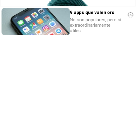
9 apps que valen oro
No son populares, pero sí
extraordinariamente
útiles
Esto explica el frío
¿Te pasa que por la noche sientes más frío
sin motivo?