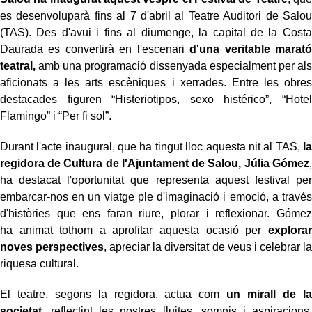
es desenvoluparà fins al 7 d'abril al Teatre Auditori de Salou
(TAS). Des d'avui i fins al diumenge, la capital de la Costa
Daurada es convertirà en l'escenari
d'una veritable marató
teatral,
amb una programació dissenyada especialment per als
aficionats a les arts escèniques i xerrades. Entre les obres
destacades figuren “Histeriotipos, sexo histérico”, “Hotel
Flamingo” i “Per fi sol”.
Durant l'acte inaugural, que ha tingut lloc aquesta nit al TAS,
la
regidora de Cultura de l'Ajuntament de Salou, Júlia Gómez
,
ha destacat l'oportunitat que representa aquest festival per
embarcar-nos en un viatge ple d'imaginació i emoció, a través
d'històries que ens faran riure, plorar i reflexionar. Gómez
ha animat tothom a aprofitar aquesta ocasió per
explorar
noves perspectives
, apreciar la diversitat de veus i celebrar la
riquesa cultural.
El teatre, segons la regidora, actua com
un mirall de la
societat
, reflectint les nostres lluites, somnis i aspiracions,