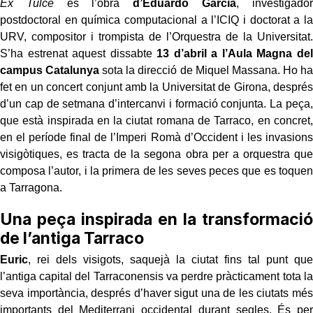
Ex Tulce
és l’obra
d’Eduardo García
, investigador
postdoctoral en química computacional a l’ICIQ i doctorat a la
URV, compositor i trompista de l’Orquestra de la Universitat.
S’ha estrenat aquest dissabte
13 d’abril a l’Aula Magna del
campus Catalunya
sota la direcció de Miquel Massana. Ho ha
fet en un concert conjunt amb la Universitat de Girona, després
d’un cap de setmana d’intercanvi i formació conjunta. La peça,
que està inspirada en la ciutat romana de Tarraco, en concret,
en el període final de l’Imperi Romà d’Occident i les invasions
visigòtiques, es tracta de la segona obra per a orquestra que
composa l’autor, i la primera de les seves peces que es toquen
a Tarragona.
Una peça inspirada en la transformació
de l’antiga Tarraco
Euric
, rei dels visigots, saquejà la ciutat fins tal punt que
l’antiga capital del Tarraconensis va perdre pràcticament tota la
seva importància, després d’haver sigut una de les ciutats més
importants del Mediterrani occidental durant segles. És per