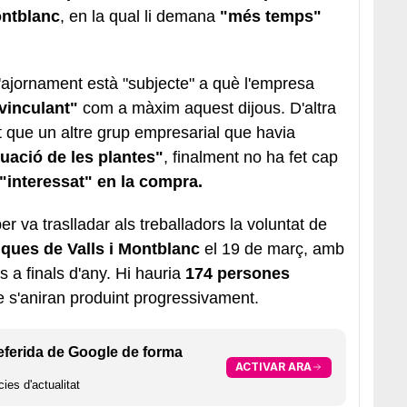
ontblanc
, en la qual li demana
"més temps"
l'ajornament està "subjecte" a què l'empresa
"vinculant"
com a màxim aquest dijous. D'altra
que un altre grup empresarial que havia
uació de les plantes"
, finalment no ha fet cap
"interessat" en la compra.
per va traslladar als treballadors la voluntat de
iques de Valls i Montblanc
el 19 de març, amb
s a finals d'any. Hi hauria
174 persones
s'aniran produint progressivament.
eferida de Google de forma
ACTIVAR ARA
ies d'actualitat