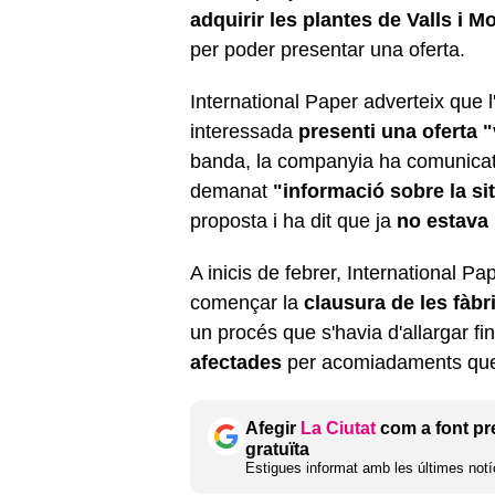
adquirir les plantes de Valls i M
per poder presentar una oferta.
International Paper adverteix que 
interessada
presenti una oferta 
banda, la companyia ha comunicat 
demanat
"informació sobre la sit
proposta i ha dit que ja
no estava 
A inicis de febrer, International Pa
començar la
clausura de les fàbr
un procés que s'havia d'allargar fin
afectades
per acomiadaments que 
Afegir
La Ciutat
com a font pr
gratuïta
Estigues informat amb les últimes notíc