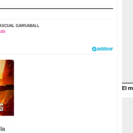
ASCUAL GARSABALL
afia
El m
la