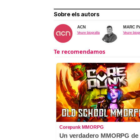
Sobre els autors
ACN
MARC P
Veure biografia
Veure biogr
Corepunk MMORPG
Un verdadero MMORPG de 