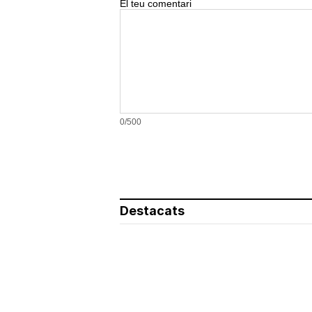
El teu comentari
0/500
Destacats