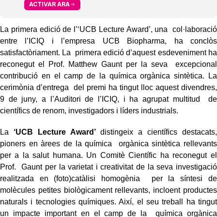
ACTIVAR ARA
La primera edició de l’‘UCB Lecture Award’, una col·laboració
entre l’ICIQ i l’empresa UCB Biopharma, ha conclòs
satisfactòriament. La primera edició d’aquest esdeveniment ha
reconegut el Prof. Matthew Gaunt per la seva excepcional
contribució en el camp de la química orgànica sintètica. La
cerimònia d’entrega del premi ha tingut lloc aquest divendres,
9 de juny, a l’Auditori de l’ICIQ, i ha agrupat multitud de
científics de renom, investigadors i líders industrials.
La
‘UCB Lecture Award’
distingeix a científics destacats,
pioners en àrees de la química orgànica sintètica rellevants
per a la salut humana. Un Comitè Científic ha reconegut el
Prof. Gaunt per la varietat i creativitat de la seva investigació
realitzada en (foto)catàlisi homogènia per la síntesi de
molècules petites biològicament rellevants, incloent productes
naturals i
tecnologies químiques. Així, el seu treball ha tingut
un impacte important en el camp de la química orgànica