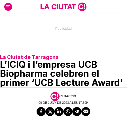
Ir
al
contenido
La Ciutat de Tarragona
L’ICIQ i l’empresa UCB
Biopharma celebren el
primer ‘UCB Lecture Award’
REDACCIÓ
09 DE JUNY DE 2023 A LES 17:39H