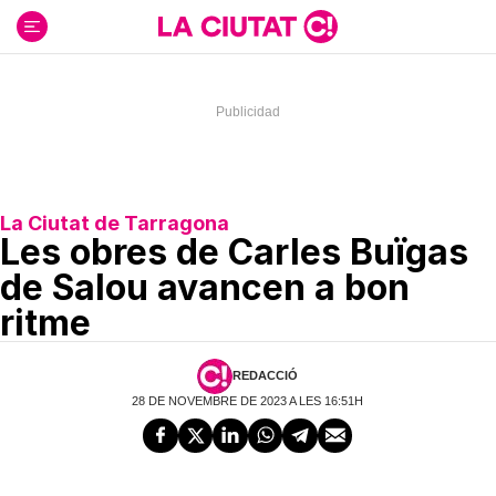
Ir
al
contenido
La Ciutat de Tarragona
Les obres de Carles Buïgas
de Salou avancen a bon
ritme
REDACCIÓ
28 DE NOVEMBRE DE 2023 A LES 16:51H