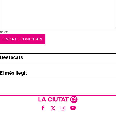
0/500
Destacats
El més llegit