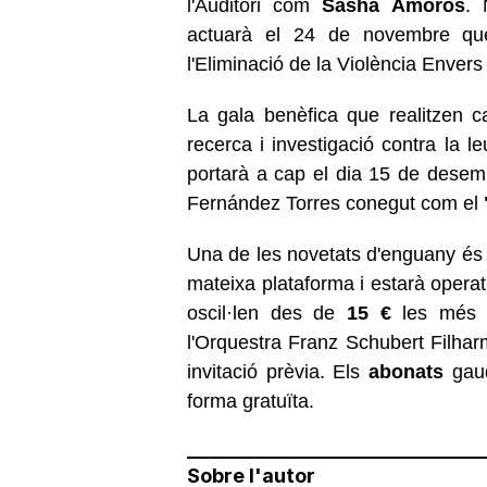
l'Auditori com
Sasha Amorós
. 
actuarà el 24 de novembre que 
l'Eliminació de la Violència Envers
La gala benèfica que realitzen 
recerca i investigació contra la 
portarà a cap el dia 15 de desem
Fernández Torres conegut com el
Una de les novetats d'enguany és 
mateixa plataforma i estarà operat
oscil·len des de
15 €
les més b
l'Orquestra Franz Schubert Filhar
invitació prèvia. Els
abonats
gaud
forma gratuïta.
Sobre l'autor