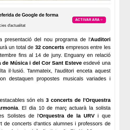
eferida de Google de forma
ACTIVAR ARA
ies d'actualitat
la presentació del nou programa de l'
Auditori
urà un total de
32 concerts
empresos entre les
tembre fins al 14 de juny.
Enguany en relació
a de Música i del Cor Sant Esteve
esdevé una
 il·lusió. Tanmateix, l'auditori enceta aquest
n destaquen propostes musicals variades i
destacables són els
3 concerts de l'Orquestra
armonia
. El dia 10 de març actuarà la solista
s Solistes de l'
Orquestra de la URV
i que
rt de concerts d'antics alumnes i professors de