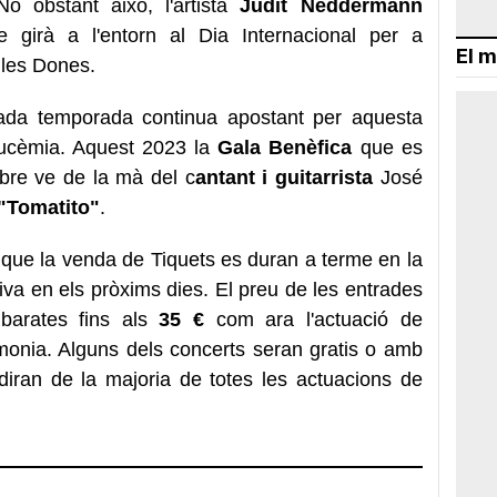
No obstant això, l'artista
Judit Neddermann
girà a l'entorn al Dia Internacional per a
El m
 les Dones.
cada temporada continua apostant per aquesta
leucèmia. Aquest 2023 la
Gala Benèfica
que es
bre ve de la mà del c
antant i guitarrista
José
"Tomatito"
.
que la venda de Tiquets es duran a terme en la
iva en els pròxims dies. El preu de les entrades
arates fins als
35 €
com ara l'actuació de
monia. Alguns dels concerts seran gratis o amb
iran de la majoria de totes les actuacions de