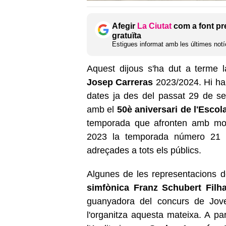
Afegir
La Ciutat
com a font pr
gratuïta
Estigues informat amb les últimes notíc
Aquest dijous s'ha dut a terme 
Josep Carreras
2023/2024. Hi ha
dates ja des del passat 29 de se
amb el
50è aniversari de l'Escol
temporada que afronten amb molta
2023 la temporada número 21 o
adreçades a tots els públics.
Algunes de les representacions 
simfònica Franz Schubert Filh
guanyadora del concurs de Jove
l'organitza aquesta mateixa. A pa