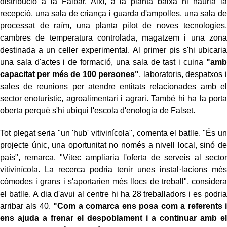
distribució a la Falbar. Així, a la planta baixa hi hauria la
recepció, una sala de criança i guarda d'ampolles, una sala de
processat de raïm, una planta pilot de noves tecnologies,
cambres de temperatura controlada, magatzem i una zona
destinada a un celler experimental. Al primer pis s'hi ubicaria
una sala d'actes i de formació, una sala de tast i cuina
"amb
capacitat per més de 100 persones"
, laboratoris, despatxos i
sales de reunions per atendre entitats relacionades amb el
sector enoturístic, agroalimentari i agrari. També hi ha la porta
oberta perquè s'hi ubiqui l'escola d'enologia de Falset.
Tot plegat seria "un 'hub' vitivinícola", comenta el batlle. "És un
projecte únic, una oportunitat no només a nivell local, sinó de
país", remarca. "Vitec ampliaria l'oferta de serveis al sector
vitivinícola. La recerca podria tenir unes instal·lacions més
còmodes i grans i s'aportarien més llocs de treball", considera
el batlle. A dia d'avui al centre hi ha 28 treballadors i es podria
arribar als 40.
"Com a comarca ens posa com a referents i
ens ajuda a frenar el despoblament i a continuar amb el