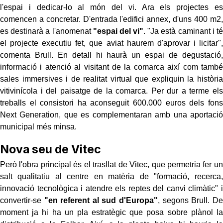
l'espai i dedicar-lo al món del vi. Ara els projectes es
comencen a concretar. D'entrada l'edifici annex, d'uns 400 m2,
es destinarà a l'anomenat
"espai del vi"
. "Ja està caminant i té
el projecte executiu fet, que aviat haurem d'aprovar i licitar",
comenta Brull. En detall hi haurà un espai de degustació,
informació i atenció al visitant de la comarca així com també
sales immersives i de realitat virtual que expliquin la història
vitivinícola i del paisatge de la comarca. Per dur a terme els
treballs el consistori ha aconseguit 600.000 euros dels fons
Next Generation, que es complementaran amb una aportació
municipal més minsa.
Nova seu de Vitec
Però l'obra principal és el trasllat de Vitec, que permetria fer un
salt qualitatiu al centre en matèria de "formació, recerca,
innovació tecnològica i atendre els reptes del canvi climàtic" i
convertir-se
"en referent al sud d'Europa"
, segons Brull. De
moment ja hi ha un pla estratègic que posa sobre plànol la