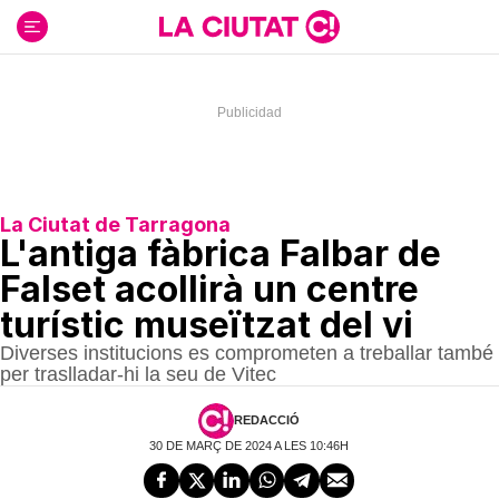
Ir
al
contenido
La Ciutat de Tarragona
L'antiga fàbrica Falbar de
Falset acollirà un centre
turístic museïtzat del vi
Diverses institucions es comprometen a treballar també
per traslladar-hi la seu de Vitec
REDACCIÓ
30 DE MARÇ DE 2024 A LES 10:46H