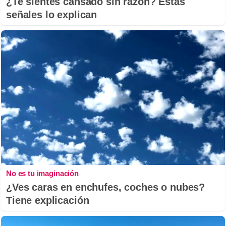
¿Te sientes cansado sin razón? Estas
señales lo explican
No es tu imaginación
¿Ves caras en enchufes, coches o nubes?
Tiene explicación