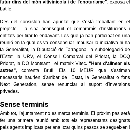
futur dins del món vitivinícola i de l'enoturisme"
, exposa el
batlle.
Des del consistori han apuntat que s'està treballant en el
projecte i ja s'ha aconseguit el compromís d'institucions i
entitats per tirar-lo endavant. Les que ja han participat en una
reunió en la qual es va consensuar impulsar la iniciativa hi ha
la Generalitat, la Diputació de Tarragona, la subdelegació de
l'Estat, la URV, el Consell Comarcal del Priorat, la DOQ
Priorat, la DO Montsant i el mateix Vitec.
"Hem d'alinear els
astres"
, comenta Brull. Els 10 MEUR que s'estimen
necessaris haurien d'arribar de l'Estat, la Generalitat o fons
Next Generation, sense renunciar al suport d'inversions
privades.
Sense terminis
Amb tot, l'ajuntament no es marca terminis. El pròxim pas serà
fer una primera reunió amb tots els representants designats
pels agents implicats per analitzar quins passos se segueixen i