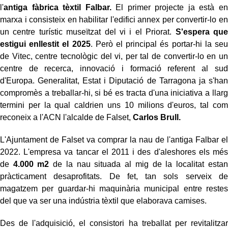
l'
antiga fàbrica tèxtil Falbar.
El primer projecte ja està en
marxa i consisteix en habilitar l'edifici annex per convertir-lo en
un centre turístic museïtzat del vi i el Priorat.
S'espera que
estigui enllestit el 2025
. Però el principal és portar-hi la seu
de Vitec, centre tecnològic del vi, per tal de convertir-lo en un
centre de recerca, innovació i formació referent al sud
d'Europa. Generalitat, Estat i Diputació de Tarragona ja s'han
compromès a treballar-hi, si bé es tracta d'una iniciativa a llarg
termini per la qual caldrien uns 10 milions d'euros, tal com
reconeix a l'ACN l'alcalde de Falset,
Carlos Brull.
L'Ajuntament de Falset va comprar la nau de l'antiga Falbar el
2022. L'empresa va tancar el 2011 i des d'aleshores els més
de
4.000 m2
de la nau situada al mig de la localitat estan
pràcticament desaprofitats. De fet, tan sols serveix de
magatzem per guardar-hi maquinària municipal entre restes
del que va ser una indústria tèxtil que elaborava camises.
Des de l'adquisició, el consistori ha treballat per revitalitzar