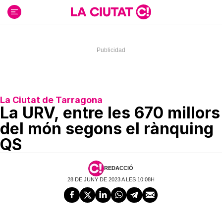
Ir
al
contenido
La Ciutat de Tarragona
La URV, entre les 670 millors
del món segons el rànquing
QS
REDACCIÓ
28 DE JUNY DE 2023 A LES 10:08H