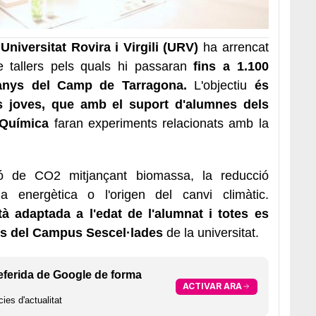
niversitat Rovira i Virgili (URV)
ha arrencat
 tallers pels quals hi passaran
fins a 1.100
 anys del Camp de Tarragona.
L'objectiu
és
els joves, que amb el suport d'alumnes dels
 Química
faran experiments relacionats amb la
ió de CO2 mitjançant biomassa, la reducció
cia energètica o l'origen del canvi climàtic.
à adaptada a l'edat de l'alumnat i totes es
ns del Campus Sescel·lades
de la universitat.
eferida de Google de forma
ACTIVAR ARA
ies d'actualitat