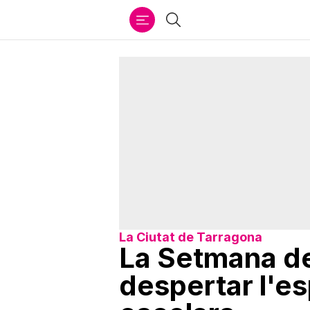
Ir
Cercar
al
contenido
La Ciutat de Tarragona
La Setmana de
despertar l'es