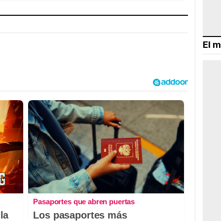
El m
Pasaportes que abren puertas
la
Los pasaportes más