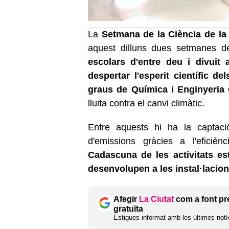
La
Setmana de la Ciència de la U
aquest dilluns dues setmanes de
escolars d'entre deu i divuit
despertar l'esperit científic d
graus de Química i Enginyeria
lluita contra el canvi climàtic.
Entre aquests hi ha la captac
d'emissions gràcies a l'eficièn
Cadascuna de les activitats est
desenvolupen a les instal·lacio
Afegir
La Ciutat
com a font pr
gratuïta
Estigues informat amb les últimes notíc