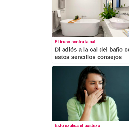
El truco contra la cal
Di adiós a la cal del baño 
estos sencillos consejos
Esto explica el bostezo