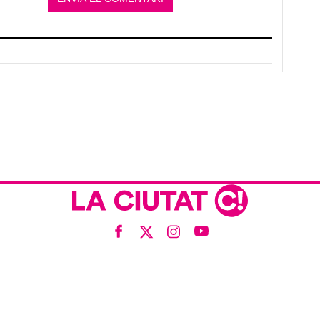
ís legal
Política de privacitat
Política de cookies
Qui som
Contacte
Xarxes soci
Amb col·laboració de: