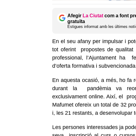
Afegir
La Ciutat
com a font pr
gratuïta
Estigues informat amb les últimes notíc
En el seu afany per impulsar i pot
tot oferint propostes de qualitat 
professional, l’Ajuntament ha f
d’oferta formativa i subvencionad
En aquesta ocasió, a més, ho fa re
durant la pandèmia va reorie
exclusivament online. Així, el pr
Mafumet ofereix un total de 32 pro
i, les 21 restants, a desenvolupar
Les persones interessades ja poden
seva inscripció al curs o cursos