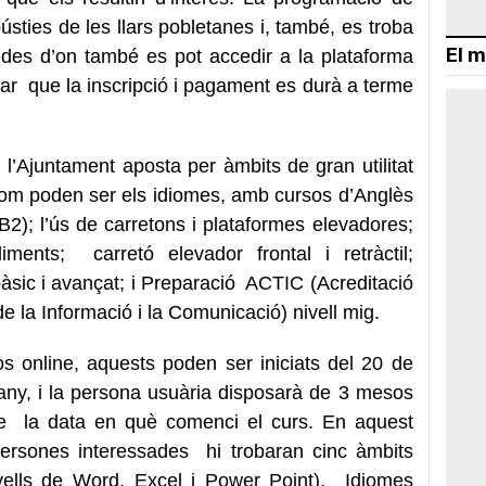
ústies de les llars pobletanes i, també, es troba
El m
 des d’on també es pot accedir a la plataforma
dar que la inscripció i pagament es durà a terme
, l’Ajuntament aposta per àmbits de gran utilitat
 com poden ser els idiomes, amb cursos d’Anglès
 B2); l’ús de carretons i plataformes elevadores;
liments; carretó elevador frontal i retràctil;
 bàsic i avançat; i Preparació ACTIC (Acreditació
 la Informació i la Comunicació) nivell mig.
s online, aquests poden ser iniciats del 20 de
ny, i la persona usuària disposarà de 3 mesos
 de la data en què comenci el curs. En aquest
persones interessades hi trobaran cinc àmbits
nivells de Word, Excel i Power Point), Idiomes