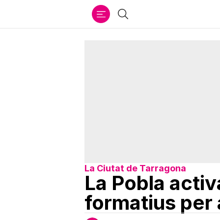
Ir
Cercar
al
contenido
La Ciutat de Tarragona
La Pobla acti
formatius per 