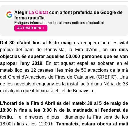
Afegir
La Ciutat
com a font preferida de Google de
forma gratuïta
Estigues informat amb les últimes notícies d'actualitat
ACTIVAR ARA
Del 30 d'abril fins al 5 de maig
es recupera una festivitat
pròpia del barri de Bonavista, la Fira d'Abril, on
un dels
objectius és superar aquelles 50.000 persones que es van
apropar l'any 2019
. En tot aquest espai es trobaran en el
mateix lloc les 12 casetes i les més de 50 atraccions de la mà
del Gremi d'Atraccions de Fires de Catalunya (GREFIC). Una
de les novetats d'enguany és la instal·lació d'una Nòria de 33
m d'alçada que il·luminarà el cel de Bonavista.
L'horari de la Fira d'Abril és del mateix 30 al 5 de maig de
18:00 h fins a les 3:00 h de la matinada si l'endemà és
festiu.
I el dimecres, dijous i diumenge la Fira serà de les
18:00 h fins a les 12:00 h.
Tanmateix, estarà oberta al matí