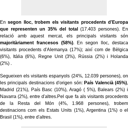
En
segon lloc, trobem els visitants procedents d'Europa
que representen un 35% del total
(17.403 persones). En
relació amb aquest mercat, els principals visitants són
majoritàriament francesos (58%)
. En segon lloc, destaca
visitants procedents d'Alemanya (17%); així com de Bèlgica
(6%), Itàlia (6%), Regne Unit (3%), Rússia (2%) i Holanda
(2%) .
Segueixen els visitants espanyols (24%, 12.039 persones), on
les principals destinacions d'origen són:
País Valencià (45%)
,
Madrid (21%), País Basc (10%), Aragó ( 5%), Balears (2%) i
Navarra (2%), entre d'altres.
Pel que fa als visitants procedents
de la Resta del Món (4%, 1.968 persones), trobem
destinacions com els Estats Units (1%), Argentina (1%) o el
Brasil (1%), entre d'altres.