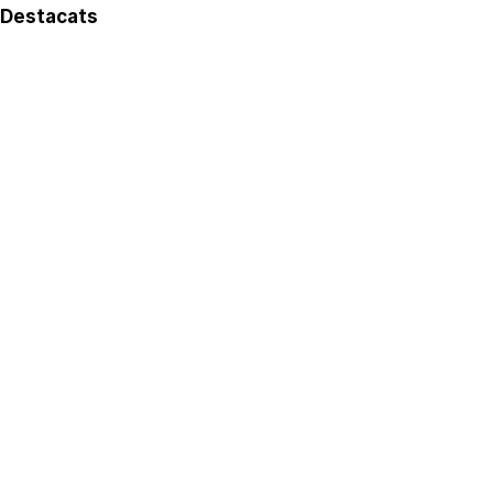
Destacats
El més llegit
Avís legal
Política de privacitat
Política de cookies
Qui som
Contacte
Xarxes socials
Amb col·laboració de: