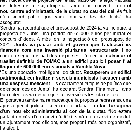
reivindicat que el projecte de rehabilitació de l’antiga Facultat
de Lletres de la Plaça Imperial Tarraco per convertir-la en
el
nou centre administratiu de la ciutat no cau del cel
: és fruit
d’un acord polític que vam impulsar des de Junts”, ha
assegurat.
Sendra ha recordat que el pressupost de 2024 ja va incloure, a
proposta de Junts, una partida de 65.000 euros per iniciar el
concurs d’idees. A més, en la negociació del pressupost de
2025,
Junts va pactar amb el govern que l’actuació es
financés com una inversió plurianual estructurada
, i no
com un seguit de partides disperses. L’objectiu:
culminar el
trasllat definitiu de l’OMAC a un edifici públic i posar fi al
lloguer de 600.000 euros anuals a Rambla Nova
.
“És una operació intel·ligent i de ciutat.
Recuperem un edifici
patrimonial, centralitzem serveis municipals i acabem amb
una despesa ineficient
. És exactament el tipus de política que
defensem des de Junts”, ha declarat Sendra. Finalment, i amb
bon criteri, es va decidir que la inversió es fes tota de cop.
El portaveu també ha remarcat que la proposta representa una
aposta per dignificar l’atenció ciutadana i
dotar Tarragona
d’un nou eix administratiu al cor de la ciutat
. “No estem
parlant només d’un canvi d’edifici, sinó d’un canvi de model:
un ajuntament més eficient, més proper i més ben organitzat”,
ha afegit.