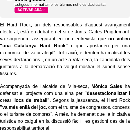
Estigues informat amb les últimes notícies d'actualitat
ACTIVAR ARA
El Hard Rock, un dels responsables d'aquest avançament
electoral, està en debat en el si de Junts. Carles Puigdemont
va sorprendre assegurant en una entrevista que
no volien
"una Catalunya Hard Rock"
i que apostarien per una
economia "de valor afegit". Tot i això, el territori ha matisat les
seves declaracions i, en un acte a Vila-seca, la candidata dels
juntaires a la demarcació ha volgut mostrar el suport sense
fissures.
Acompanyada de l'alcalde de Vila-seca,
Mònica Sales
ha
defensat el projecte com una eina per
"desestacionalitzar i
crear llocs de treball"
. Segons la jesusenca, el Hard Rock
"va més enllà del joc
, com el truisme de congressos, concerts
o el turisme de compres". A més, ha demanat que la iniciativa
turística no caigui en la discussió fàcil i es gestioni des de la
responsabilitat territorial.