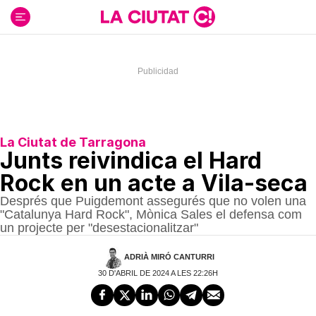
Ir
al
contenido
La Ciutat de Tarragona
Junts reivindica el Hard
Rock en un acte a Vila-seca
Després que Puigdemont assegurés que no volen una
"Catalunya Hard Rock", Mònica Sales el defensa com
un projecte per "desestacionalitzar"
ADRIÀ MIRÓ CANTURRI
30 D'ABRIL DE 2024 A LES 22:26H