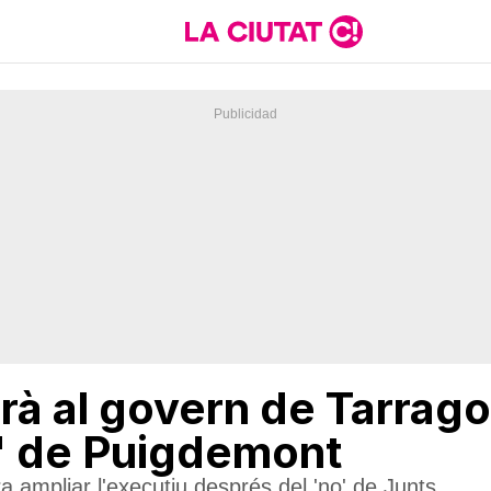
rà al govern de Tarragona
" de Puigdemont
ra ampliar l'executiu després del 'no' de Junts