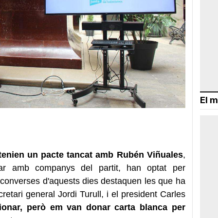
El m
 tenien un pacte tancat amb Rubén Viñuales
,
nar amb companys del partit, han optat per
s converses d'aquests dies destaquen les que ha
cretari general Jordi Turull, i el president Carles
xionar, però em van donar carta blanca per