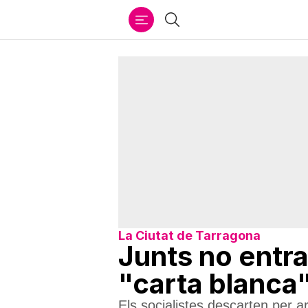
Ir
Cercar
al
contenido
La Ciutat de Tarragona
Junts no entra
"carta blanca
Els socialistes descarten per a