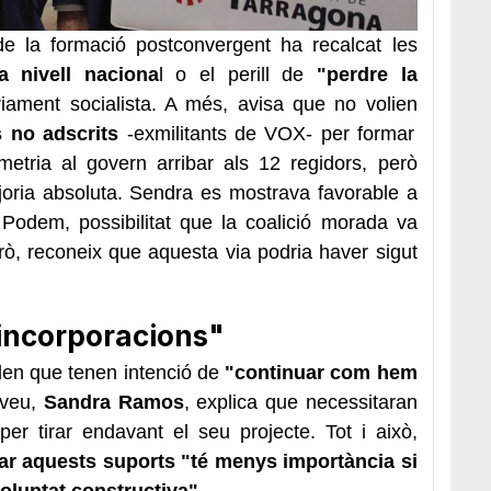
 de la formació postconvergent ha recalcat les
 nivell naciona
l o el perill de
"perdre la
iament socialista. A més, avisa que no volien
 no adscrits
-exmilitants de VOX- per formar
metria al govern arribar als 12 regidors, però
joria absoluta. Sendra es mostrava favorable a
Podem, possibilitat que la coalició morada va
erò, reconeix que aquesta via podria haver sigut
 incorporacions"
llen que tenen intenció de
"continuar com hem
aveu,
Sandra Ramos
, explica que necessitaran
per tirar endavant el seu projecte. Tot i això,
zar aquests suports "té menys importància si