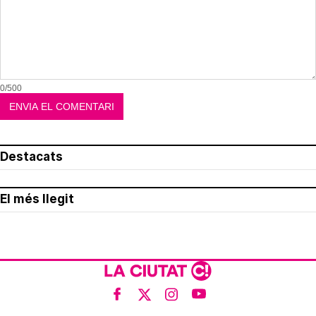
0/500
Destacats
El més llegit