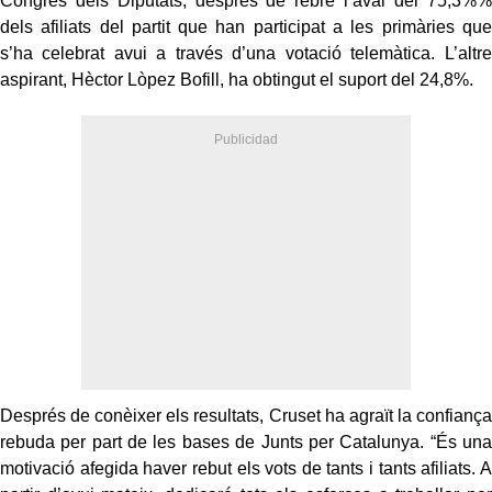
Congrés dels Diputats, després de rebre l’aval del
75,3%
%
dels afiliats del partit
que han participat
a les primàries que
s’ha celebrat avui a través d’una votació telemàtica. L’altre
aspirant, Hèctor Lòpez Bofill, ha obtingut el suport del
24,8
%.
Després de conèixer els resultats, Cruset ha agraït la confiança
rebuda per part de les bases de Junts per Catalunya.
“És una
motivació afegida haver rebut els vots de tants i tants afiliats. A