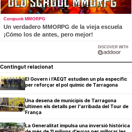
Corepunk MMORPG
Un verdadero MMORPG de la vieja escuela
¡Cómo los de antes, pero mejor!
DISCOVER WITH
Contingut relacionat
El Govern i l’AEQT estudien un pla específic
per reforçar el pol químic de Tarragona
Una desena de municipis de Tarragona
ultimen els detalls per l'arribada del Tour de
França
La Generalitat impulsa una inversió històrica
de més de 11 milions d’euros per millorar les