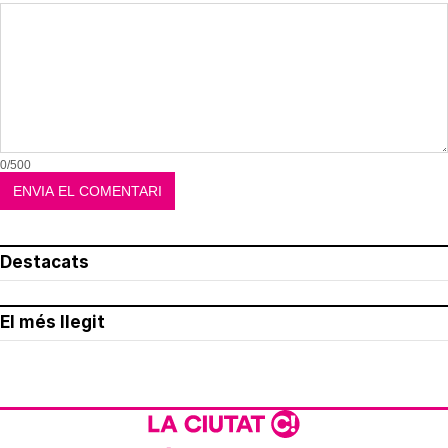
0/500
Destacats
El més llegit