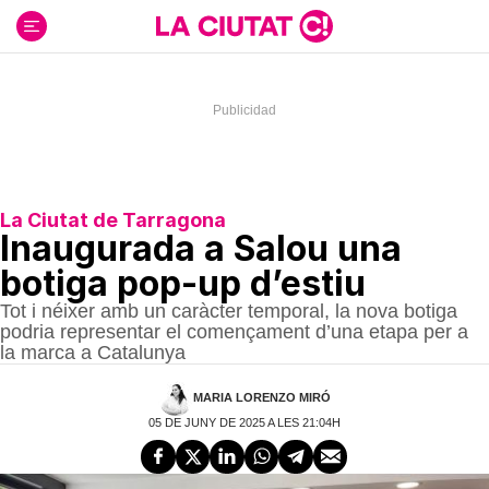
Ir
al
contenido
La Ciutat de Tarragona
Inaugurada a Salou una
botiga pop-up d’estiu
Tot i néixer amb un caràcter temporal, la nova botiga
podria representar el començament d’una etapa per a
la marca a Catalunya
MARIA LORENZO MIRÓ
05 DE JUNY DE 2025 A LES 21:04H