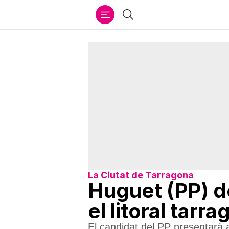
Ir
Cercar
al
contenido
La Ciutat de Tarragona
Huguet (PP) d
el litoral tarra
El candidat del PP presentarà 