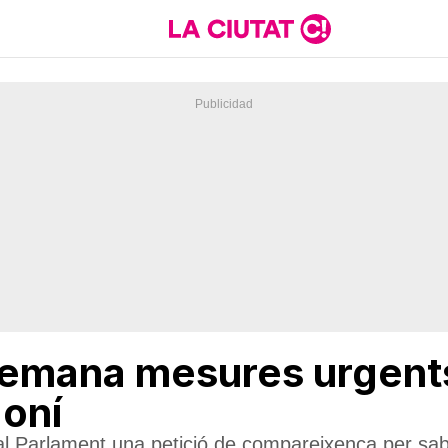
emana mesures urgents
goní
al Parlament una petició de compareixença per sab