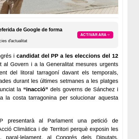
eferida de Google de forma
ACTIVAR ARA
ies d'actualitat
ngrés i
candidat del PP a les eleccions del 12
it al Govern i a la Generalitat mesures urgents
nt del litoral tarragoní davant els temporals,
ades durant les últimes setmanes a les platges
unciat la
“inacció”
dels governs de Sánchez i
a la costa tarragonina per solucionar aquesta
 presentarà al Parlament una petició de
ció Climàtica i de Territori perquè exposin les
 paral·lelament, al Congrés dels Diputats,