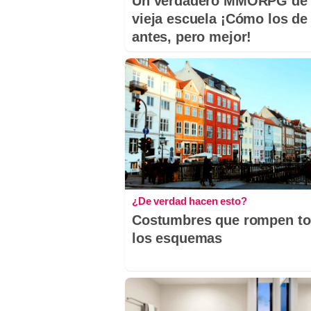
Un verdadero MMORPG de 
vieja escuela ¡Cómo los de
antes, pero mejor!
¿De verdad hacen esto?
Costumbres que rompen t
los esquemas