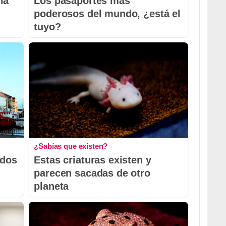
la
Los pasaportes más
poderosos del mundo, ¿está el
tuyo?
¿Sabías que existen?
odos
Estas criaturas existen y
parecen sacadas de otro
planeta