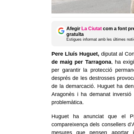
Afegir
La Ciutat
com a font pr
gratuïta
Estigues informat amb les últimes notíc
Pere Lluís Huguet,
diputat al Co
de maig per Tarragona
, ha exig
per garantir la protecció permane
després de les destrosses provoc
de la demarcació. Huguet ha den
Aragonès i ha demanat inversió 
problemàtica.
Huguet ha anunciat que el PP
compareixença dels consellers d’Ac
mesures que pensen aportar i,