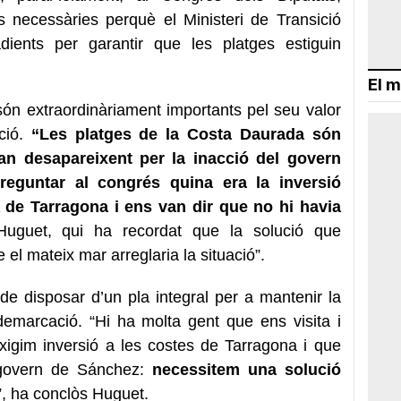
s necessàries perquè el Ministeri de Transició
ients per garantir que les platges estiguin
El m
són extraordinàriament importants pel seu valor
ció.
“Les platges de la Costa Daurada són
an desapareixent per la inacció del govern
eguntar al congrés quina era la inversió
 de Tarragona i ens van dir que no hi havia
Huguet, qui ha recordat que la solució que
 el mateix mar arreglaria la situació”.
de disposar d’un pla integral per a mantenir la
demarcació. “Hi ha molta gent que ens visita i
xigim inversió a les costes de Tarragona i que
 govern de Sánchez:
necessitem una solució
”, ha conclòs Huguet.