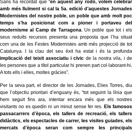
Sans ha recordat que “
en aquest any rodó, volem celebrar
amb més lluïment si cal la 5a. edició d’aquestes Jornades
Modernistes del nostre poble, un poble que amb molt poc
temps s’ha posicionat com a pioner i portaveu del
modernisme
al Camp de Tarragona
. Un poble que tot i els
seus reduïts recursos presenta una proposta que l’ha situat
com una de les Festes Modernistes amb més projecció de tot
Catalunya. I la clau del seu èxit ha estat i és la profunda
implicació del teixit associatiu i cívic
de la nostra vila, i de
les persones que a títol particular hi prenen part col·laborant-hi.
A tots ells i elles, moltes gràcies”.
Per la seva part, el director de les Jornades, Elies Torres, diu
que l’objectiu prioritari d’enguany és, “tot seguint la línia que
hem seguit fins ara, intentar encara més que els nostres
visitants no es quedin ni un minut sense fer res.
Els famosos
passacarrers d’època, els tallers de recreació, els tallers
didàctics, els espectacles de carrer, les visites guiades, els
mercats d’època seran com sempre les principals