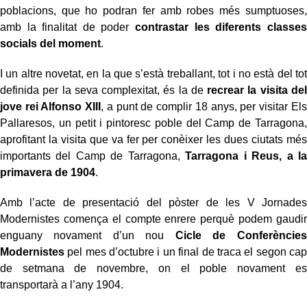
poblacions, que ho podran fer amb robes més sumptuoses,
amb la finalitat de poder
contrastar les diferents classes
socials del moment
.
I un altre novetat, en la que s’està treballant, tot i no està del tot
definida per la seva complexitat, és la de
recrear la visita del
jove rei Alfonso XIII
, a punt de complir 18 anys, per visitar Els
Pallaresos, un petit i pintoresc poble del Camp de Tarragona,
aprofitant la visita que va fer per conèixer les dues ciutats més
importants del Camp de Tarragona,
Tarragona i Reus, a la
primavera de 1904
.
Amb l’acte de presentació del pòster de les V Jornades
Modernistes comença el compte enrere perquè podem gaudir
enguany novament d’un nou
Cicle de Conferències
Modernistes
pel mes d’octubre i un final de traca el segon cap
de setmana de novembre, on el poble novament es
transportarà a l’any 1904.