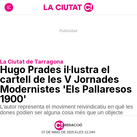
Ir
al
contenido
La Ciutat de Tarragona
Hugo Prades il·lustra el
cartell de les V Jornades
Modernistes 'Els Pallaresos
1900'
L'autor representa el moviment reivindicatiu en què les
dones podien ser alguna cosa més que un objecte
REDACCIÓ
07 DE MAIG DE 2025 A LES 12:24H