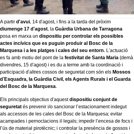
A partir
d'avui
, 14 d'agost, i fins a la tarda del pròxim
diumenge 17 d'agost
, la
Guàrdia Urbana de Tarragona
posa en marxa un
dispositiu per controlar els possibles
actes incívics que es puguin produir al Bosc de la
Marquesa i a les platges i cales del seu entorn
. L'actuació
es fa amb motiu del pont de la
festivitat de Santa Maria
(demà
divendres, 15 d'agost) i es du a terme amb la coordinació i
participació d'altres cossos de seguretat com són els
Mossos
d’Esquadra, la Guàrdia Civil, els Agents Rurals i el Guarda
del Bosc de la Marquesa
.
Els principals objectius d'aquest
dispositiu conjunt de
seguretat
és
prevenir i/o sancionar l’estacionament indegut
als accessos de les cales del Bosc de la Marquesa; evitar
acampades i pernoctacions il·legals; impedir l’encesa de focs i
l’ús de material pirotècnic; i controlar la presència de gossos i