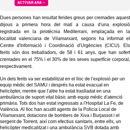
ACTIVAR ARA
Dues persones han resultat ferides greus per cremades aquest
dijous a primera hora del matí a causa d'una explosió
registrada en la pirotècnia Mediterrani, emplaçada en la
localitat valenciana de Vilamarxant, segons ha informat el
Centre d'Informació i Coordinació d'Urgències (CICU). Els
ferits són dos treballadors, de 58 i 61 anys, que han sofert
cremades en el 75% i el 30% de les seves superfície corporal,
respectivament.
Un dels ferits va ser estabilitzat en el lloc de l'explosió per un
equip mèdic del SAMU i després ha estat evacuat en
helicòpter, mentre que l'altre ha estat traslladat en una
ambulància de suport vital bàsic amb equip mèdic d'atenció
primària. Tots dos han estat ingressats a l'Hospital La Fe, de
València. Al lloc han acudit agents de la Policia Local de
Vilamarxant, dotacions de bombers de Xiva i Burjassot i el
sergent de Torrent, així com efectius sanitaris, entre ells, un
helicòpter medicalitzat i una ambulància SVB dotada amb