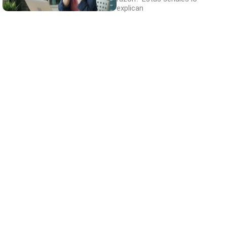
explican
Señales de agotamiento
¿Te sientes cansado sin razón? Estas
señales lo explican
DISCOVER WITH
Comentaris
Nom
Correu electrònic