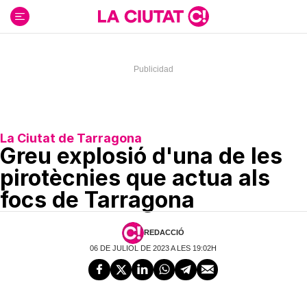
Ir
al
contenido
La Ciutat de Tarragona
Greu explosió d'una de les
pirotècnies que actua als
focs de Tarragona
REDACCIÓ
06 DE JULIOL DE 2023 A LES 19:02H