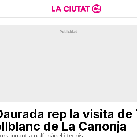
Daurada rep la visita d
Collblanc de La Canonja
urs jugant a golf, pàdel i tennis