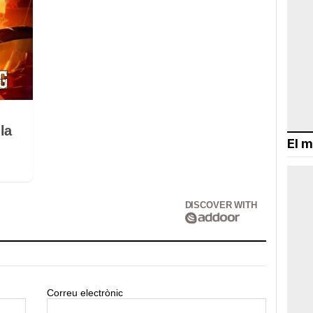
la
El m
DISCOVER WITH
Correu electrònic