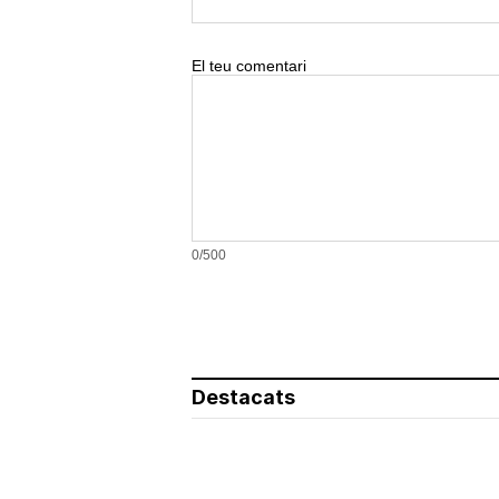
El teu comentari
0/500
Destacats