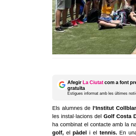
Afegir
La Ciutat
com a font pr
gratuïta
Estigues informat amb les últimes notíc
Els alumnes de
l’Institut Collb
les instal·lacions del
Golf Costa 
ha combinat el contacte amb la na
golf,
el
pàdel
i el
tennis.
En una 