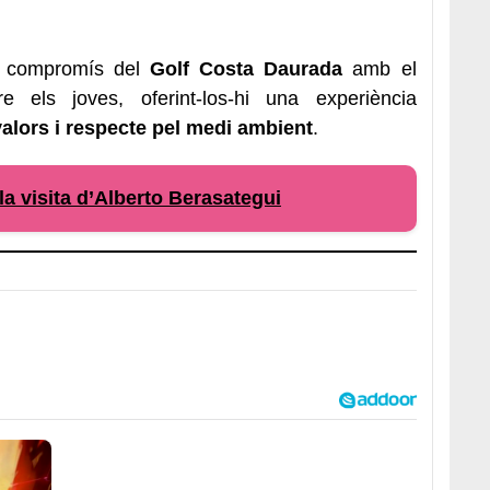
el compromís del
Golf Costa Daurada
amb el
tre els joves, oferint-los-hi una experiència
valors i respecte pel medi ambient
.
la visita d’Alberto Berasategui