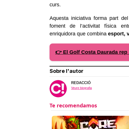
curs.
Aquesta iniciativa forma part d
foment de l’activitat física en
enriquidora que combina
esport, 
👉 El Golf Costa Daurada rep 
Sobre l'autor
REDACCIÓ
Veure biografia