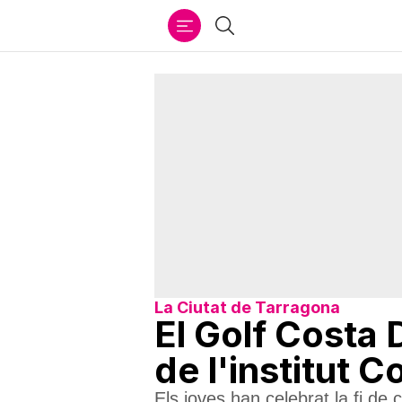
Ir
Cercar
al
contenido
La Ciutat de Tarragona
El Golf Costa 
de l'institut 
Els joves han celebrat la fi de c