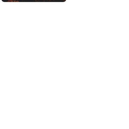
Canciones que marcan
¿Por qué recuerdas canciones viejas mejor
que las nuevas?
No eran tan locas
¿Te afecta más de lo que crees? Mira esto