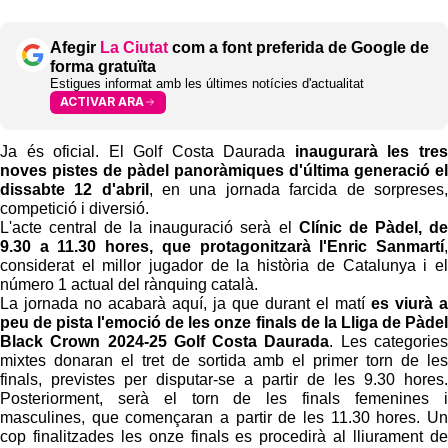
Afegir
La Ciutat
com a font preferida de Google de
forma gratuïta
Estigues informat amb les últimes notícies d'actualitat
ACTIVAR ARA
Ja és oficial. El Golf Costa Daurada
inaugurarà les tres
noves pistes de pàdel panoràmiques d'última generació el
dissabte 12 d'abril
, en una jornada farcida de sorpreses,
competició i diversió.
L'acte central de la inauguració serà el
Clínic de Pàdel, de
9.30 a 11.30 hores, que protagonitzarà l'Enric Sanmartí
,
considerat el millor jugador de la història de Catalunya i el
número 1 actual del rànquing català.
La jornada no acabarà aquí, ja que durant el matí
es viurà a
peu de pista l'emoció de les onze finals de la Lliga de Pàdel
Black Crown 2024-25 Golf Costa Daurada
. Les categories
mixtes donaran el tret de sortida amb el primer torn de les
finals, previstes per disputar-se a partir de les 9.30 hores.
Posteriorment, serà el torn de les finals femenines i
masculines, que començaran a partir de les 11.30 hores. Un
cop finalitzades les onze finals es procedirà al lliurament de