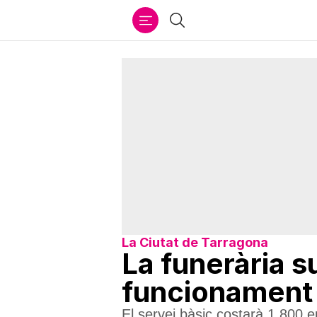
Ir
Cercar
al
contenido
La Ciutat de Tarragona
La funerària 
funcionament 
El servei bàsic costarà 1.800 e