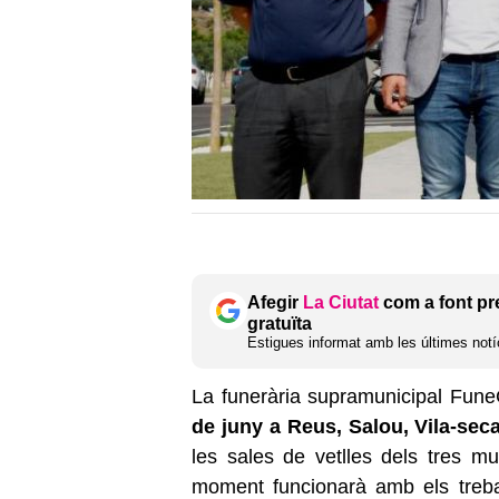
Afegir
La Ciutat
com a font pr
gratuïta
Estigues informat amb les últimes notíc
La funerària supramunicipal Fu
de juny a Reus, Salou, Vila-seca
les sales de vetlles dels tres mu
moment funcionarà amb els trebal