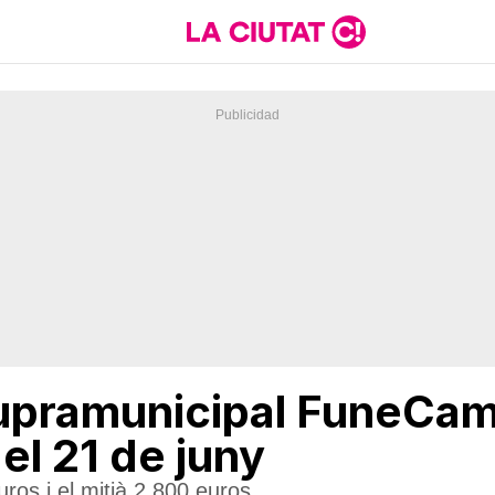
supramunicipal FuneCam
el 21 de juny
uros i el mitjà 2.800 euros