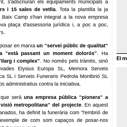
nt, s'adscriuran els equipaments municipals a
rs i 15 sales de vetlla
. Tota la plantilla la ja
 i Baix Camp s'han integrat a la nova empresa
va plaça d'assessoria jurídica i, a poc a poc,
rs.
e posar en marxa
un "servei públic de qualitat"
a "està passant un moment dolorós"
. Ha
El m
llarg i complex"
. No només pels tràmits, sinó
ivades Elysius Europa SL, Memora Serveis
a SL i Serveis Funeraris Pedrola Montbrió SL
 administratius contra la iniciativa.
 que serà
una empresa pública "pionera" a
 "visió metropolitana" del projecte
. En aquest
ranados, ha definit la funerària com "l'embrió de
un exemple de com som capaços de posar-nos