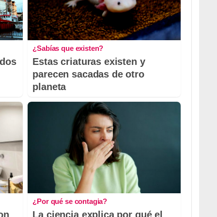
¿Sabías que existen?
odos
Estas criaturas existen y
parecen sacadas de otro
planeta
¿Por qué se contagia?
con
La ciencia explica por qué el