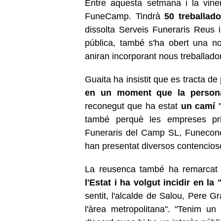
Entre aquesta setmana i la vine
FuneCamp. Tindrà
50 treballado
dissolta Serveis Funeraris Reus
pública, també s'ha obert una no
aniran incorporant nous treballado
Guaita ha insistit que es tracta d
en un moment que la person
reconegut que ha estat
un camí "
també perquè les empreses pr
Funeraris del Camp SL, Funeconc
han presentat diversos contenciosos
La reusenca també ha remarcat
l'Estat i ha volgut incidir en la
sentit, l'alcalde de Salou, Pere G
l'àrea metropolitana". "Tenim 