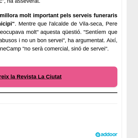
c", ha asseverat.
illora molt important pels serveis funeraris
icipi"
. Mentre que l'alcalde de Vila-seca, Pere
reocupava molt" aquesta qüestió. "Sentíem que
 abusos i no un bon servei", ha argumentat. Així,
FuneCamp "no serà comercial, sinó de servei".
eix la Revista La Ciutat