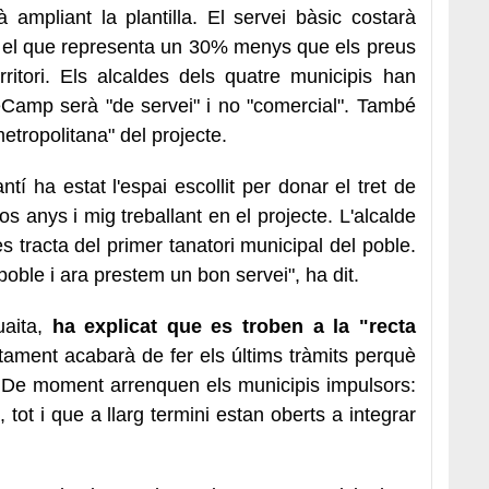
 ampliant la plantilla. El servei bàsic costarà
s, el que representa un 30% menys que els preus
rritori. Els alcaldes dels quatre municipis han
neCamp serà "de servei" i no "comercial". També
metropolitana" del projecte.
tí ha estat l'espai escollit per donar el tret de
anys i mig treballant en el projecte. L'alcalde
 tracta del primer tanatori municipal del poble.
oble i ara prestem un bon servei", ha dit.
aita,
ha explicat que es troben a la "recta
tament acabarà de fer els últims tràmits perquè
 De moment arrenquen els municipis impulsors:
 tot i que a llarg termini estan oberts a integrar