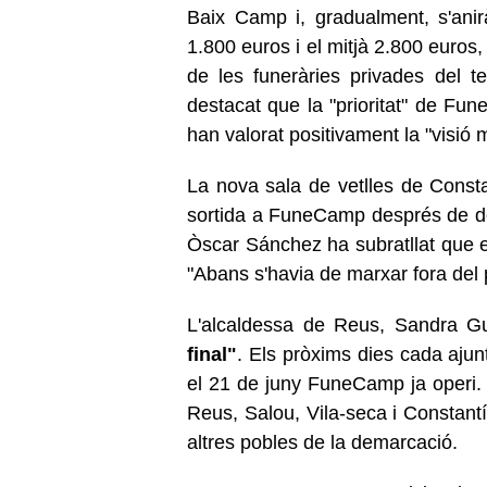
Baix Camp i, gradualment, s'anirà
1.800 euros i el mitjà 2.800 euro
de les funeràries privades del te
destacat que la "prioritat" de Fu
han valorat positivament la "visió 
La nova sala de vetlles de Constan
sortida a FuneCamp després de dos 
Òscar Sánchez ha subratllat que es
"Abans s'havia de marxar fora del p
L'alcaldessa de Reus, Sandra Gu
final"
. Els pròxims dies cada ajun
el 21 de juny FuneCamp ja operi.
Reus, Salou, Vila-seca i Constantí,
altres pobles de la demarcació.