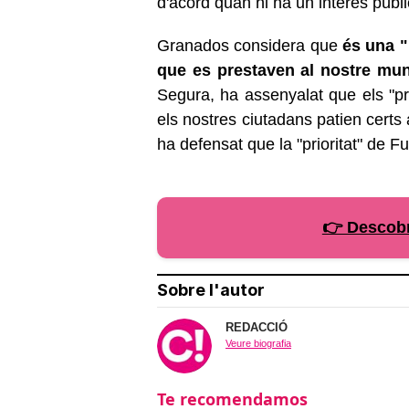
d'acord quan hi ha un interès públi
Granados considera que
és una "m
que es prestaven al nostre mun
Segura, ha assenyalat que els "p
els nostres ciutadans patien certs
ha defensat que la "prioritat" de 
👉 Descobr
Sobre l'autor
REDACCIÓ
Veure biografia