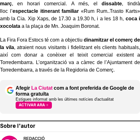
març
, en horari comercial. A més, el
dissabte
, tindrà
lloc l’
espectacle itinerant familiar
«Rum Rum..Trasto Karts»
amb la Cia. Xip Xaps, de 17.30 a 19.30 h, i a les 18 h,
coca i
xocolata
a la plaça de Mn. Joaquim Boronat.
La Fira Fora Estocs té com a objectiu
dinamitzar el comerç de
la vila
, atraient nous visitants i fidelitzant els clients habituals,
així com donar a conèixer el teixit comercial existent a
Torredembarra. L’organització va a càrrec de l’Ajuntament de
Torredembarra, a través de la Regidoria de Comerç.
Afegir
La Ciutat
com a font preferida de Google de
forma gratuïta
Estigues informat amb les últimes notícies d'actualitat
ACTIVAR ARA
Sobre l'autor
REDACCIÓ