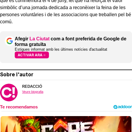
que es commemora el 4 de juny, fet que ha reforçat el valor
simbòlic d’una jornada dedicada a reconèixer la feina de les
persones voluntàries i de les associacions que treballen pel bé
comú.
Afegir
La Ciutat
com a font preferida de Google de
forma gratuïta
Estigues informat amb les últimes notícies d'actualitat
ACTIVAR ARA
Sobre l'autor
REDACCIÓ
Veure biografia