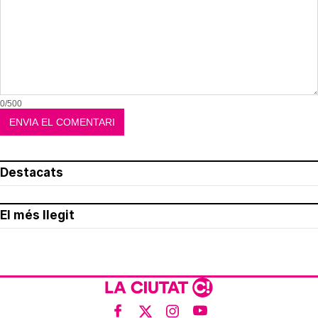
0/500
Destacats
El més llegit