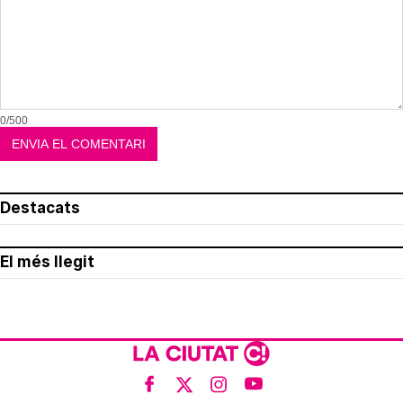
0/500
Destacats
El més llegit