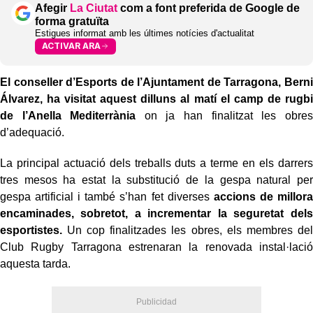
Afegir
La Ciutat
com a font preferida de Google de
forma gratuïta
Estigues informat amb les últimes notícies d'actualitat
ACTIVAR ARA
El conseller d’Esports de l’Ajuntament de Tarragona, Berni
Álvarez, ha visitat aquest dilluns al matí el camp de rugbi
de l’Anella Mediterrània
on ja han finalitzat les obres
d’adequació.
La principal actuació dels treballs duts a terme en els darrers
tres mesos ha estat la substitució de la gespa natural per
gespa artificial i també s’han fet diverses
accions de millora
encaminades, sobretot, a incrementar la seguretat dels
esportistes.
Un cop finalitzades les obres, els membres del
Club Rugby Tarragona estrenaran la renovada instal·lació
aquesta tarda.