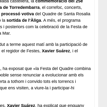
 diada castellera, la
commemoració del 25è
nga de Torredembarra
, el correfoc, concerts,
l
processó votiva
del Quadre de Santa Rosalia
 la
sortida de l’Àliga
. A més, el programa
es i posteriors com la celebració de la Festa de
a Mar.
dut a terme aquest matí amb la participació de
; el regidor de Festes,
Xavier Suárez
, i el
a
, ha exposat que «la Festa del Quadre combina
e poble sense renunciar a evolucionar amb els
ta a tothom i convido tots els torrencs i
e ens visiten, a viure-la i participar-hi
tes,
Xavier Suárez
, ha explicat que enguany