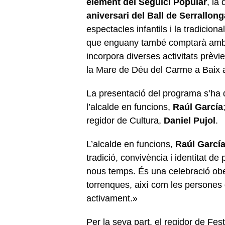
element
del Seguici Popular
, la
aniversari del Ball de Serrallo
espectacles infantils i la tradiciona
que enguany també comptarà amb
incorpora diverses activitats prèvi
la Mare de Déu del Carme a Baix 
La presentació del programa s’ha 
l’alcalde en funcions,
Raúl García
regidor de Cultura,
Daniel Pujol
.
L’alcalde en funcions,
Raúl Garcí
tradició, convivència i identitat d
nous temps. És una celebració ober
torrenques, així com les persones qu
activament.»
Per la seva part, el regidor de Fes