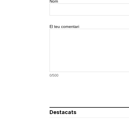
Nom
El teu comentari
0/500
Destacats