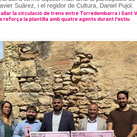
vier Suárez, i el regidor de Cultura, Daniel Pujol.
allar la circulació de trens entre Torredembarra i Sant 
 reforça la plantilla amb quatre agents durant l’estiu