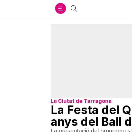
Ir
Cercar
al
contenido
La Ciutat de Tarragona
La Festa del Q
anys del Ball 
La presentació del programa s’