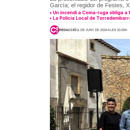
García; el regidor de Festes, Xa
Un incendi a Coma-ruga obliga a t
La Policia Local de Torredembarra
REDACCIÓ
11 DE JUNY DE 2026 A LES 20:00H