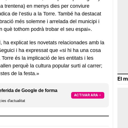
na trentena) en menys dies per conviure
údica de l’estiu a la Torre. També ha destacat
bració més solemne i arrelada del municipi i
 què tothom podrà trobar el seu espai».
l
, ha explicat les novetats relacionades amb la
Seguici i ha expressat que «si hi ha una cosa
Torre és la implicació de les entitats i les
allen perquè la cultura popular surti al carrer;
stes de la festa.»
El m
eferida de Google de forma
ACTIVAR ARA
ies d'actualitat