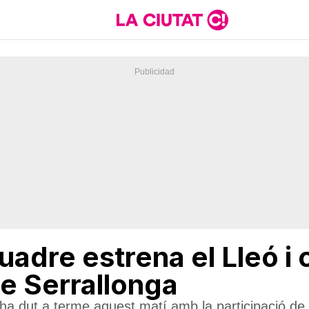
uadre estrena el Lleó i 
de Serrallonga
ha dut a terme aquest matí amb la participació de l