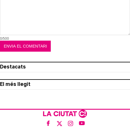
0/500
Destacats
El més llegit