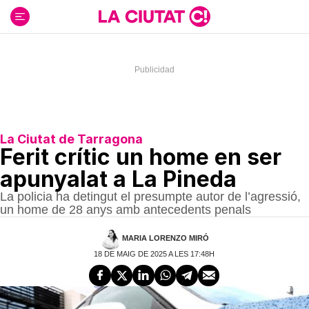
Ir
al
contenido
La Ciutat de Tarragona
Ferit crític un home en ser
apunyalat a La Pineda
La policia ha detingut el presumpte autor de l’agressió,
un home de 28 anys amb antecedents penals
MARIA LORENZO MIRÓ
18 DE MAIG DE 2025 A LES 17:48H