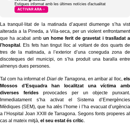
Estigues informat amb les últimes notícies d'actualitat
ACTIVAR ARA
La tranquil·litat de la matinada d’aquest diumenge s’ha vist
alterada a la Pineda, a Vila-seca, per un violent enfrontament
que ha acabat amb
un home ferit de gravetat i traslladat a
l’hospital
. Els fets han tingut lloc al voltant de dos quarts de
tres de la matinada, a l’exterior d’una coneguda zona de
discoteques del municipi, on s’ha produït una baralla entre
almenys dues persones.
Tal com ha informat el
Diari de Tarragona
, en arribar al lloc,
els
Mossos d’Esquadra han localitzat una víctima amb
diverses ferides
provocades per un objecte punxant.
Immediatament s’ha activat el Sistema d’Emergències
Mèdiques (SEM), que ha atès l’home i l’ha evacuat d’urgència
a l’Hospital Joan XXIII de Tarragona. Segons fonts properes al
cas al mateix mitjà,
el seu estat és crític
.