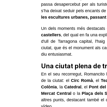
passa desapercebut per als turist
s’ha deixat seduir pels encants de
les escultures urbanes, passant pe
Un dels moments més destacats d
castellers
, del qual en fa una exp
d'ull de Tarragona capital, l'h
ciutat, que és el monument als ca
diu entusiasmat.
Una ciutat plena de t
En el seu recorregut, Romancito 
de la ciutat: el
Circ Romà
, el
Te
Colònia
, la
Catedral
, el
Pont del
Mercat Central
o la
Plaça dels 
altres punts, destacant també el c
vídeo.