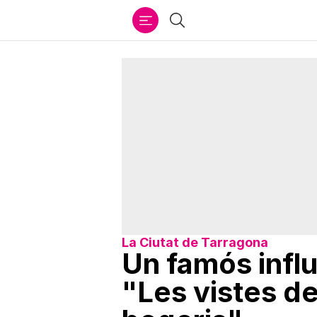
Ir
Cercar
al
contenido
La Ciutat de Tarragona
Un famós infl
"Les vistes de