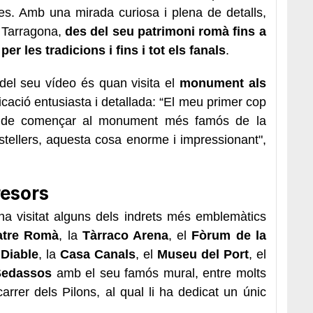
es. Amb una mirada curiosa i plena de detalls,
 Tarragona,
des del seu patrimoni romà fins a
r les tradicions i fins i tot els fanals
.
el seu vídeo és quan visita el
monument als
licació entusiasta i detallada: “El meu primer cop
aig de començar al monument més famós de la
stellers, aquesta cosa enorme i impressionant",
resors
ha visitat alguns dels indrets més emblemàtics
atre Romà
, la
Tàrraco Arena
, el
Fòrum de la
 Diable
, la
Casa Canals
, el
Museu del Port
, el
Sedassos
amb el seu famós mural, entre molts
arrer dels Pilons, al qual li ha dedicat un únic