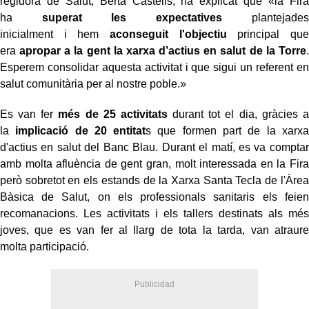
regidora de Salut, Berta Castells, ha explicat que «
la Fira
ha
superat les expectatives
plantejades
inicialment
i
h
em
aconseguit l'objectiu
principal que
era
apropar a la gent
la xarxa d’actius
en salut
de la Torre
.
Esperem consolidar aquesta
activitat
i que sigui un referent en
salut comunitàri
a
per
al nostre poble
.»
Es van fer
més de 25 activitats
durant tot el dia, gràcies a
la
implicació de 20 entitat
s que formen part de la xarxa
d'actius en salut del Banc Blau. Durant el matí,
es va comptar
amb
molta afluència de gent gran, molt interessada en la Fira
però sobretot en els estands de la Xarxa Santa Tecla de l'
Àrea
Bàsica de Salut,
on els professionals sanitaris els feien
recomanacions. Les activitats i els tallers destinats als més
joves, que es van fer al llarg de tota la tarda, van
atraure
molta
participació.