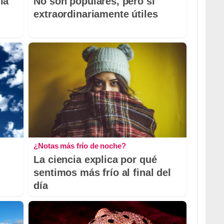
la
No son populares, pero sí
extraordinariamente útiles
¿Notas más frío de noche?
La ciencia explica por qué
sentimos más frío al final del
día