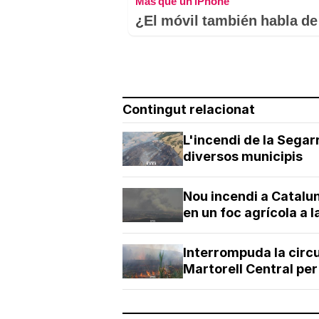
Más que un iPhone
¿El móvil también habla de 
Contingut relacionat
L'incendi de la Segar
diversos municipis
Nou incendi a Catalu
en un foc agrícola a 
Interrompuda la circul
Martorell Central per