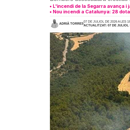
L'incendi de la Segarra avança i 
Nou incendi a Catalunya: 28 dota
07 DE JULIOL DE 2026 A LES 1
ADRIÀ TORRES
ACTUALITZAT: 07 DE JULIOL 