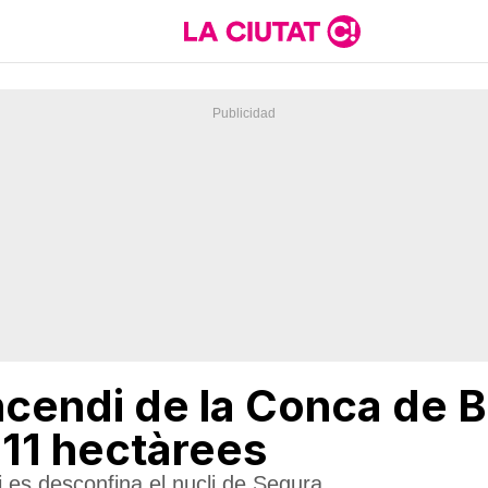
'incendi de la Conca de
11 hectàrees
 es desconfina el nucli de Segura