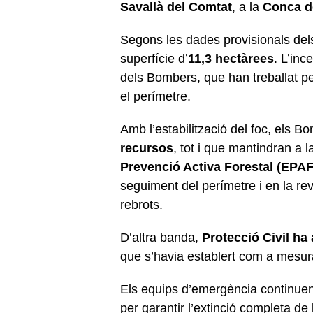
Savallà del Comtat
, a la
Conca d
Segons les dades provisionals de
superfície d’
11,3 hectàrees
. L’inc
dels Bombers, que han treballat per
el perímetre.
Amb l’estabilització del foc, els B
recursos
, tot i que mantindran a 
Prevenció Activa Forestal (EPAF
seguiment del perímetre i en la rev
rebrots.
D’altra banda,
Protecció Civil ha
que s’havia establert com a mesura
Els equips d’emergència continuen 
per garantir l’extinció completa de 