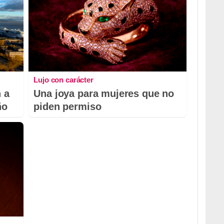
Lujo con carácter
 a
Una joya para mujeres que no
ño
piden permiso