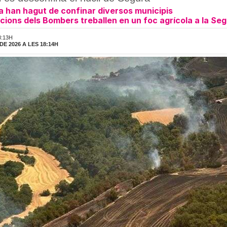
ja han hagut de confinar diversos municipis
cions dels Bombers treballen en un foc agrícola a la Se
8:13H
DE 2026 A LES 18:14H