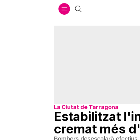
Ir
Cercar
al
contenido
La Ciutat de Tarragona
Estabilitzat l
cremat més d'
Bombers desescalarà efectius i