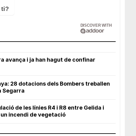
ti?
DISCOVER WITH
ra avança i ja han hagut de confinar
nya: 28 dotacions dels Bombers treballen
la Segarra
ació de les línies R4 i R8 entre Gelida i
 un incendi de vegetació