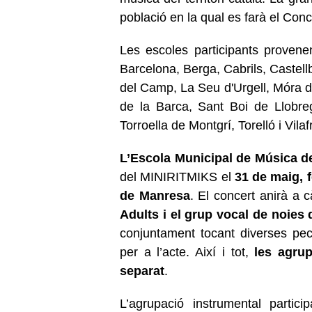
població en la qual es farà el Conc
Les escoles participants proven
Barcelona, Berga, Cabrils, Castell
del Camp, La Seu d'Urgell, Móra d
de la Barca, Sant Boi de Llobre
Torroella de Montgrí, Torelló i Vil
L’Escola Municipal de Música d
del MINIRITMIKS el
31 de maig, f
de Manresa
. El concert anirà a c
Adults i el grup vocal de noies 
conjuntament tocant diverses pe
per a l’acte. Així i tot,
les agru
separat
.
L’agrupació instrumental parti