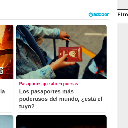
El m
Pasaportes que abren puertas
la
Los pasaportes más
poderosos del mundo, ¿está el
tuyo?