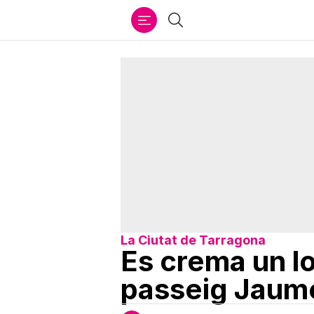
Ir
Cercar
al
contenido
La Ciutat de Tarragona
Es crema un lo
passeig Jaume