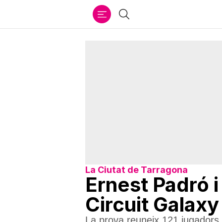
Ir
Cercar
al
contenido
La Ciutat de Tarragona
Ernest Padró i
Circuit Galaxy
La prova reuneix 121 jugadors