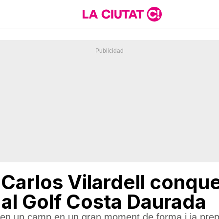
 Carlos Vilardell conque
 al Golf Costa Daurada
 en un camp en un gran moment de forma i ja prepa