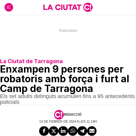
Ir
al
contenido
La Ciutat de Tarragona
Enxampen 9 persones per
robatoris amb força i furt al
Camp de Tarragona
Els set adults detinguts acumulen fins a 95 antecedents
policials
REDACCIÓ
14 DE FEBRER DE 2024 A LES 11:19H