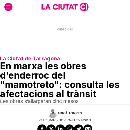
Ir
al
contenido
La Ciutat de Tarragona
En marxa les obres
d'enderroc del
"mamotreto": consulta les
afectacions al trànsit
Les obres s'allargaran cinc mesos
ADRIÀ TORRES
24 DE MARÇ DE 2025 A LES 13:04H