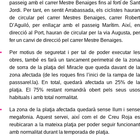
passeig amb el carrer Mestre Benaiges fins al fortí de Sant
Jordi. Per tant, en sentit Arrabassada, els ciclistes hauran
de circular pel carrer Mestres Benaiges, carrer Robert
D’Aguiló, per enllaçar amb el passeig Marítim. Així, en
direcció al Port, hauran de circular per la via Augusta, per
fer un canvi de direcció pel carrer Mestre Benaiges.
Per motius de seguretat i per tal de poder executar les
obres, també es farà un tancament perimetral de la zona
de sorra de la platja del Miracle que queda davant de la
zona afectada (de les roques fins l’inici de la rampa de la
passsarel.la). En total, quedarà afectada un 25% de la
platja. El 75% restant romandrà obert pels seus usos
habituals i amb total normalitat.
La zona de la platja afectada quedarà sense llum i sense
megafonia. Aquest servei, així com el de Creu Roja es
reubicaran a la mateixa platja per poder seguir funcionant
amb normalitat durant la temporada de platja.