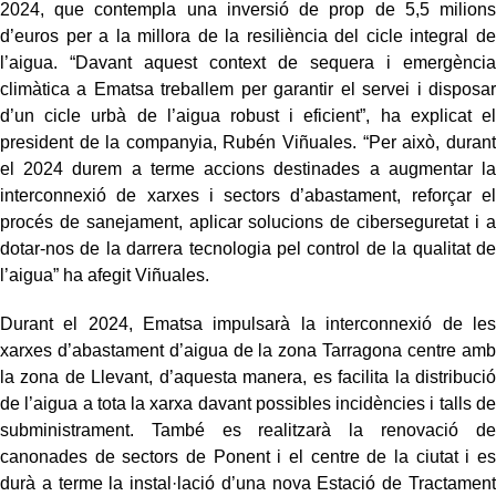
2024, que contempla una inversió de prop de 5,5 milions
d’euros per a la millora de la resiliència del cicle integral de
l’aigua. “Davant aquest context de sequera i emergència
climàtica a Ematsa treballem per garantir el servei i disposar
d’un cicle urbà de l’aigua robust i eficient”, ha explicat el
president de la companyia, Rubén Viñuales. “Per això, durant
el 2024 durem a terme accions destinades a augmentar la
interconnexió de xarxes i sectors d’abastament, reforçar el
procés de sanejament, aplicar solucions de ciberseguretat i a
dotar-nos de la darrera tecnologia pel control de la qualitat de
l’aigua” ha afegit Viñuales.
Durant el 2024, Ematsa impulsarà la interconnexió de les
xarxes d’abastament d’aigua de la zona Tarragona centre amb
la zona de Llevant, d’aquesta manera, es facilita la distribució
de l’aigua a tota la xarxa davant possibles incidències i talls de
subministrament. També es realitzarà la renovació de
canonades de sectors de Ponent i el centre de la ciutat i es
durà a terme la instal·lació d’una nova Estació de Tractament