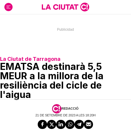
Ir
al
contenido
La Ciutat de Tarragona
EMATSA destinarà 5,5
MEUR a la millora de la
resiliència del cicle de
l'aigua
REDACCIÓ
21 DE SETEMBRE DE 2023 A LES 18:20H