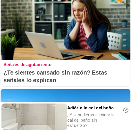
Señales de agotamiento
¿Te sientes cansado sin razón? Estas
señales lo explican
Adiós a la cal del baño
¿Y si pudieras eliminar la
cal del baño sin
esfuerzo?