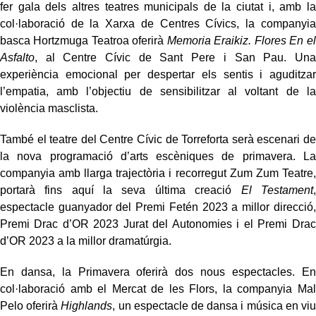
fer gala dels altres teatres municipals de la ciutat i, amb la
col·laboració de la Xarxa de Centres Cívics, la companyia
basca Hortzmuga Teatroa oferirà
Memoria Eraikiz. Flores En el
Asfalto
, al Centre Cívic de Sant Pere i San Pau. Una
experiència emocional per despertar els sentis i aguditzar
l’empatia, amb l’objectiu de sensibilitzar al voltant de la
violència masclista.
També el teatre del Centre Cívic de Torreforta serà escenari de
la nova programació d’arts escèniques de primavera. La
companyia amb llarga trajectòria i recorregut Zum Zum Teatre,
portarà fins aquí la seva última creació
El Testament
,
espectacle guanyador del Premi Fetén 2023 a millor direcció,
Premi Drac d’OR 2023 Jurat del Autonomies i el Premi Drac
d’OR 2023 a la millor dramatúrgia.
En dansa, la Primavera oferirà dos nous espectacles. En
col·laboració amb el Mercat de les Flors, la companyia Mal
Pelo oferirà
Highlands
, un espectacle de dansa i música en viu