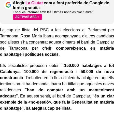
Afegir
La Ciutat
com a font preferida de Google de
forma gratuïta
Estigues informat amb les últimes notícies d'actualitat
ACTIVAR ARA
La cap de llista del PSC a les eleccions al Parlament per
Tarragona, Rosa Maria Ibarra acompanyada d'altres candidats
socialistes s'ha concentrat aquest dimarts al barri de Campclar
de Tarragona per oferir
compareixença en matèria
d'habitatge i polítiques socials.
Els socialistes proposen obtenir
150.000 habitatges a tot
Catalunya, 100.000 de regeneració i 50.000 de nova
construcció.
Treballen en la línia d'oferir habitatge en aquells
territoris on hi ha demanda. Ibarra ha titllat que aquestes noves
residències
“han de comptar amb un manteniment
adequat”.
En aquest sentit, el barri de Campclar
, “és un clar
exemple de la <no-gestió>, que fa la Generalitat en matèria
d'habitatge”, ha afegit la cap de llista.