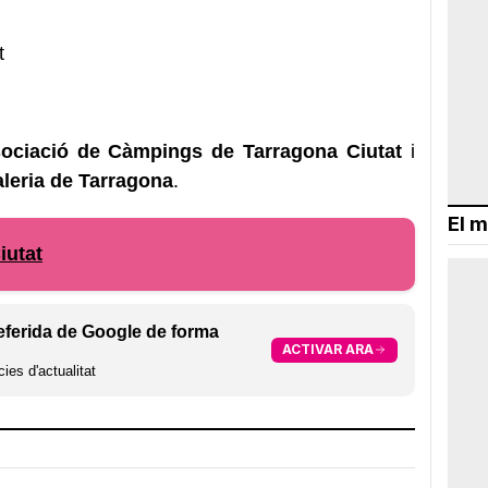
t
sociació de Càmpings de Tarragona Ciutat
i
leria de Tarragona
.
El m
iutat
eferida de Google de forma
ACTIVAR ARA
ies d'actualitat