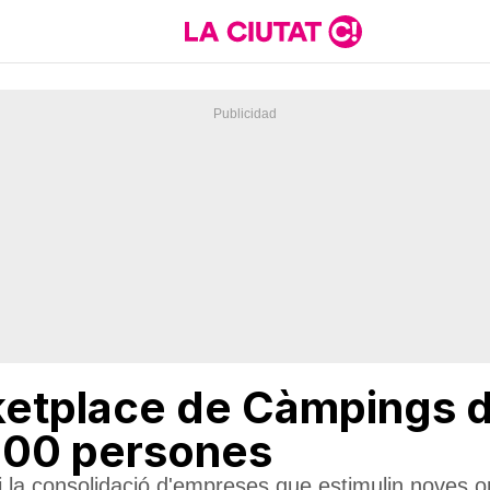
ketplace de Càmpings 
300 persones
 i la consolidació d'empreses que estimulin noves op