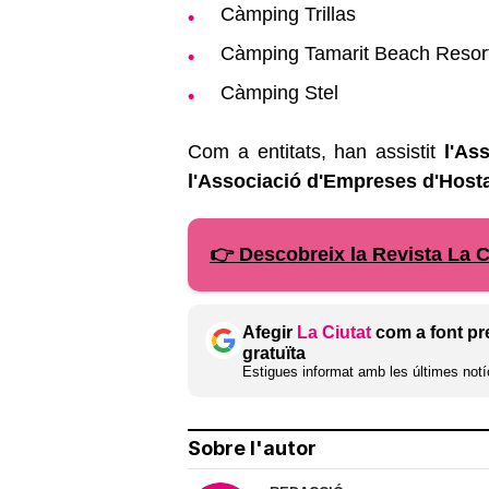
Càmping Trillas
Càmping Tamarit Beach Resor
Càmping Stel
Com a entitats, han assistit
l'As
l'Associació d'Empreses d'Hosta
👉 Descobreix la Revista La C
Afegir
La Ciutat
com a font pr
gratuïta
Estigues informat amb les últimes notíc
Sobre l'autor