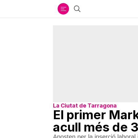
Ir
Cercar
al
contenido
La Ciutat de Tarragona
El primer Mar
acull més de 
Aposten per la inserció laboral