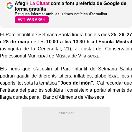
Afegir
La Ciutat
com a font preferida de Google de
forma gratuïta
Estigues informat amb les últimes notícies d'actualitat
ACTIVAR ARA
El Parc Infantil de Setmana Santa tindrà lloc els dies
25, 26, 27
i 28 de març
de les
10.00 a les 13.30 h a l’Escola Mestral
(avinguda de la Generalitat, 21), al costat del Conservatori
Professional Municipal de Música de Vila-seca.
Els nens que s’acostin al Parc Infantil de Setmana Santa
podran gaudir de diferents tallers, inflables, globoflèxia, jocs i
esports, tot sota la temàtica
“Jocs del món”.
Cal recordar que
l’entrada del parc és solidària i consisteix a portar aliments de
llarga durada per al Banc d'Aliments de Vila-seca.