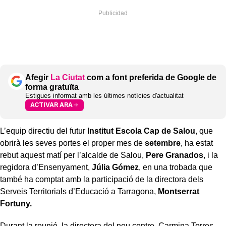
Afegir
La Ciutat
com a font preferida de Google de
forma gratuïta
Estigues informat amb les últimes notícies d'actualitat
ACTIVAR ARA
L’equip directiu del futur
Institut Escola Cap de Salou
, que
obrirà les seves portes el proper mes de
setembre
, ha estat
rebut aquest matí per l’alcalde de Salou,
Pere Granados
, i la
regidora d’Ensenyament,
Júlia Gómez
, en una trobada que
també ha comptat amb la participació de la directora dels
Serveis Territorials d’Educació a Tarragona,
Montserrat
Fortuny.
Durant la reunió, la directora del nou centre, Carmina Torres