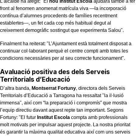
L’alcalde ha afegit: "El
nou Institut Escola
ajudarà també a fer
front al fenomen anomenat matrícula viva —la incorporació
contínua d’alumnes procedents de famílies recentment
establertes—, un fet cada cop més habitual degut al
creixement demogràfic sostingut que experimenta Salou".
Finalment ha reiterat: "L’Ajuntament està totalment disposat a
continuar col·laborant perquè el centre compti amb totes les
condicions necessàries per al seu correcte funcionament".
Avaluació positiva des dels Serveis
Territorials d’Educació
D’altra banda,
Montserrat Fortuny
, directora dels Serveis
Territorials d’Educació a Tarragona ha ressaltat "la il·lusió
immensa", així com “la preparació i compromís” que mostra
l’equip directiu davant aquest repte tan important. Segons
Fortuny: "El futur
Institut Escola
compta amb professionals
molt motivats per impulsar aquest projecte. La nostra prioritat
és garantir la màxima qualitat educativa així com uns serveis