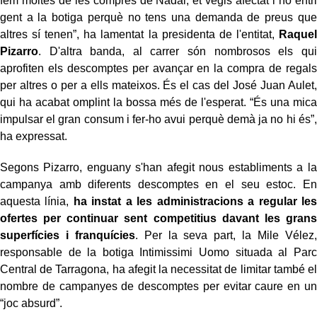
fem moltes de les compres de Nadal, et vegis afectat i no entri
gent a la botiga perquè no tens una demanda de preus que
altres sí tenen”, ha lamentat la presidenta de l'entitat,
Raquel
Pizarro
. D'altra banda, al carrer són nombrosos els qui
aprofiten els descomptes per avançar en la compra de regals
per altres o per a ells mateixos. És el cas del José Juan Aulet,
qui ha acabat omplint la bossa més de l'esperat. “És una mica
impulsar el gran consum i fer-ho avui perquè demà ja no hi és”,
ha expressat.
Segons Pizarro, enguany s'han afegit nous establiments a la
campanya amb diferents descomptes en el seu estoc. En
aquesta línia,
ha instat a les administracions a regular les
ofertes per continuar sent competitius davant les grans
superfícies i franquícies
. Per la seva part, la Mile Vélez,
responsable de la botiga Intimissimi Uomo situada al Parc
Central de Tarragona, ha afegit la necessitat de limitar també el
nombre de campanyes de descomptes per evitar caure en un
“joc absurd”.